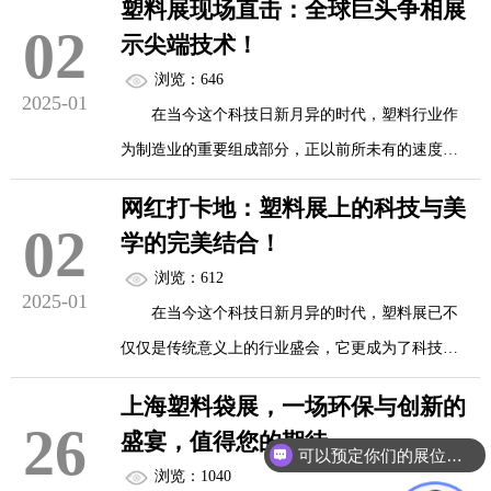
塑料展现场直击：全球巨头争相展
一挑战，各国政府纷纷出台禁塑令，旨在减少一次
02
示尖端技术！
性塑料制品的使用，推动绿色革命。本文将深入探
全球环保意识的觉醒
浏览：646
讨禁塑令下的塑料袋变革，以及这一变革如何成为
2025-01
在当今这个科技日新月异的时代，塑料行业作
绿色革命的重要序章。
近年来，随着环境问题的日益突出，全球环保
为制造业的重要组成部分，正以前所未有的速度推
意识逐渐觉...
动着技术创新与产业升级。近日，一场备受瞩目的
禁塑令的全球浪潮
网红打卡地：塑料展上的科技与美
国际塑料展览会盛大开幕，吸引了来自全球各地的
02
学的完美结合！
塑料行业巨头、专家学者以及行业精英齐聚一堂，
自2008年中国首次发布“限塑令”以来，全球范
浏览：612
共同展示最新的科研成果与尖端技术，为观众呈现
2025-01
围内对于塑料制品的限制和禁止逐渐加强。2020
在当今这个科技日新月异的时代，塑料展已不
了一场精彩绝伦的科技盛宴。
年，中国进一步升级政策，发布了更为严格的“禁
仅仅是传统意义上的行业盛会，它更成为了科技与
塑...
美学完美结合的典范，吸引了无数网红和观众前来
展会盛况空前，全球巨头齐聚一堂
上海塑料袋展，一场环保与创新的
打卡。近日，一场备受瞩目的塑料全产业链行业盛
26
盛宴，值得您的期待
会——中国国际塑料展，在南京国际博览中心盛大
可以预定你们的展位吗？
本次塑料展在规模上达到了前所未有的水平，
浏览：1040
举办，为观众呈现了一场视觉与智慧的双重盛宴。