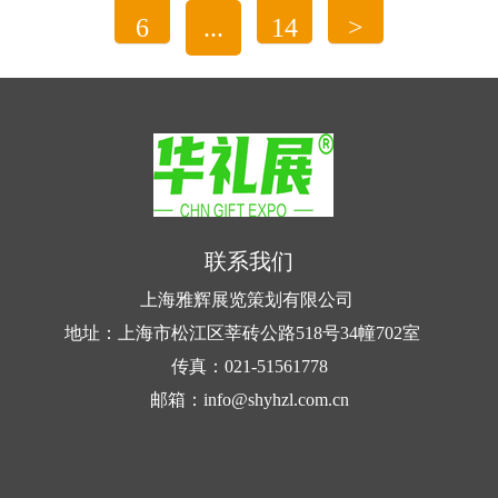
环境污染，还展示了我国在环保领域的创新成果和
6
...
14
>
坚定决心。
未来环保袋的奥秘首先体现在材料的选择上。
传统的环保袋多采用棉、麻...
一、绿色奥运的环保理念
绿色奥运，是指在申办、组织、举办奥运会的
过程中，以及在受奥运会直接影响的举办奥运会之
后的一段时间里，自然环境和生态环境能与人类社
联系我们
会协调发展...
上海雅辉展览策划有限公司
地址：上海市松江区莘砖公路518号34幢702室
传真：021-51561778
邮箱：info@shyhzl.com.cn