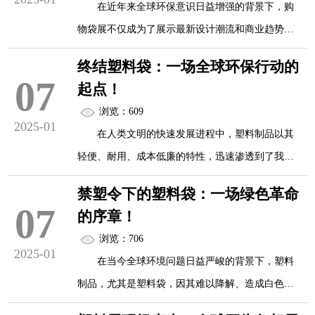
在近年来全球环保意识日益增强的背景下，购
物袋展不仅成为了展示最新设计潮流和商业趋势的
平台，更成为了推动环保理念、促进可持续发展的
终结塑料袋：一场全球环保行动的
重要舞台。在这些展览上，各式各样的环保购物袋
07
起点！
不仅以其独特的创意和实用性吸引了人们的目光，
浏览：609
更引发了人们对于如何在日常生活中为地球做出贡
2025-01
在人类文明的快速发展进程中，塑料制品以其
献的深刻思考。
轻便、耐用、成本低廉的特性，迅速渗透到了我们
生活的方方面面。然而，随着塑料制品的大量使用
环保购物袋：从设计到材料的革新
禁塑令下的塑料袋：一场绿色革命
和不当处理，尤其是塑料袋的泛滥，地球正面临着
07
的序章！
前所未有的环境危机。塑料袋难以降解，造成了严
走进购物袋展，首先映入眼帘的是那些由再生
浏览：706
重的白色污染，威胁着海洋生物、破坏着土壤结
2025-01
材料、生物降解材料甚至天然植物纤维制成的购物
在当今全球环境问题日益严峻的背景下，塑料
构、影响着气候变化。面对这一严峻形势，全球范
袋。这些材料的选择，不仅减少了对环境的污染，
制品，尤其是塑料袋，因其难以降解、造成白色污
围内的环保行动正在兴起，终结塑料袋成为了这场
还...
染的特性，成为了环保议题中的焦点。为了应对这
绿色革命的重要起点。