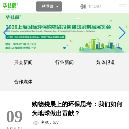
首
English
秋季展
页
关
于
展
展
商
观
会
中
众
活
展会新闻
行业新闻
媒体报道
心
中
动
媒
合作媒体
心
中
体
联
心
中
系
购物袋展上的环保思考：我们如何
09
心
我
为地球做出贡献？
浏览：677
们
2025-01