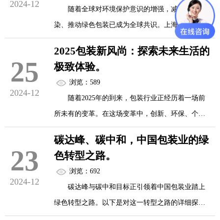
2024-12
展览面积广阔，展品丰富多样，涵盖了塑料原料、
随着全球对环境保护意识的增强，减少塑料污
塑料制品、塑料机械、塑料模具以及塑...
染、推动绿色包装已成为全球共识。上海塑料袋展
走进塑料展的展厅，首先映入眼帘的是各种色
正是在这一背景下应运而生，旨在展示最新的环保
彩斑斓、形态各异的塑料制品。这些展品不仅展示
2025包装新风尚：探索未来生活的
塑料袋技术和设计理念，推动行业向更加绿色、可
25
了塑料行业的最新技术和创新成果，更将科技与美
极致体验。
持续的方向发展。展会汇聚了众多致力于绿色包装
学完美融合，让人眼前一亮。从精致的塑料艺术品
浏览：589
研发与生产的企业和设计师，他们带来的不仅是各
2024-12
到实用的塑料制品，每一件展品都蕴含着设...
随着2025年的到来，包装行业正经历着一场前
种采用环保材料（如纸质、玉米淀粉基塑料、生物
所未有的变革。在这场变革中，创新、环保、个性
降解塑料等）制成的塑料袋，更是对环保理念的坚
化和智能化成为了包装新风尚的关键词。未来的包
守和创新精神的体现。
碳达峰、碳中和，中国包装业的绿
装不仅仅是产品的外在展示，更是探索未来生活极
23
色转型之路。
致体验的重要载体。
先进技术与创新材料的展示
浏览：692
2024-12
碳达峰与碳中和目标正引领着中国包装业踏上
一、创新设计引领潮流
在上海塑料袋展上，参观者可以亲眼目睹先进
绿色转型之路。以下是对这一转型之路的详细探
的...
讨：