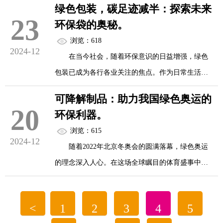
在2025年，创新设计成为了包装行业的核心竞
绿色包装，碳足迹减半：探索未来
23
争力。设计师们通过独特的创意和精湛的工艺，将
环保袋的奥秘。
一、背景与目标
包装打造成为了一件件艺术品。这些包装不仅具有
浏览：618
2024-12
极高的视觉冲击力，还能够与消费者产生情感共
在当今社会，随着环保意识的日益增强，绿色
背景：在全球气候变化和环境问题日益严峻的
鸣，提升产品的附加值。
包装已成为各行各业关注的焦点。作为日常生活中
背景下，中国提出了2030年前实现碳达峰、2060年
<...
不可或缺的物品，环保袋以其可重复使用、减少塑
前实现碳中和的目标。这一目标的提出，对中国各
可降解制品：助力我国绿色奥运的
料浪费的特性，正逐步成为替代传统塑料袋的理想
20
行各业都产生了深远影响，包装业也不例外。
环保利器。
选择。而未来环保袋的设计与发展，更是朝着更加
浏览：615
环保、高效、智能的方向迈进，力求在减少碳足迹
2024-12
目标：中国包装业积极响应国家号召，致力于
随着2022年北京冬奥会的圆满落幕，绿色奥运
的同时，提升用户体验。本文将带您一起探索未来
通过绿色转型减少碳排放，推动行业的可持续发
的理念深入人心。在这场全球瞩目的体育盛事中，
环保袋的奥秘，了解其如何在绿色包装领域发挥重
展。
可降解制品以其环保、可持续的特性，成为了助力
要作用。
我国绿色奥运的重要力量。从餐具到包装袋，从赛
...
<
1
2
3
4
5
场到生活，可降解制品无处不在，它们不仅减少了
环保材料的革新