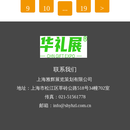
代，更是对可持续发展理念的践行，鼓励人们在日
9
10
...
19
>
常生活中做出对环境友好的选择。
智能纺织品，顾名思义，是指通过集成传感
器、电子元件、新型纤维等高科技材料，使纺织品
具备智能功能的创新...
一、环保购物袋：绿色消费的小切口，大影响
环保购物袋通常由可降解材料、布料或其他环
联系我们
保材质制成，具有耐用、可重复使用等特点。与
上海雅辉展览策划有限公司
传...
地址：上海市松江区莘砖公路518号34幢702室
传真：021-51561778
邮箱：info@shyhzl.com.cn