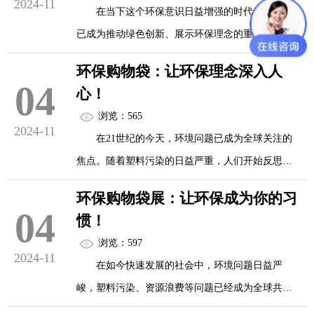
2024-11
在当下这个环保意识日益增强的时代，环保展
景，更为我们提供了告别拥堵、享受便捷生活的新
与此同时，在商品包装领域，潮流文化的影响
已成为推动绿色创新、展示环保理念的重要平台。
选择。
同样不可忽视。随着消费者对商品品质和个性化需
从海洋废弃物艺术展到包装行业的绿色革命，再到
环保购物袋：让环保理念深入人
求的不断提高，包装袋...
生活中的零碳循环设计，这些环保展上的创意展品
04
电动滑板车：城市短途出行的便捷之选
心！
不仅令人大开眼界，更让我们对环保有了全新的理
浏览：565
解和定义。
2024-11
在环保展的众多展品中，电动滑板车以其小巧
在21世纪的今天，环境问题已成为全球关注的
轻便、操作简单的特点，吸引了众多参观者的...
焦点。随着塑料污染的日益严重，人们开始反思并
寻求更加可持续的生活方式。在这一背景下，环保
环保购物袋展：让环保成为你的习
购物袋作为一种简单而有效的环保工具，正逐渐走
04
海洋废弃物艺术展：艺术与环保的完美结合
惯！
进千家万户，成为连接环保理念与日常生活的桥
浏览：597
梁。本文将探讨环保购物袋如何以其独特的魅力，
2024-11
在深圳市举办的“海生万象——弃物新生命环保
在如今快速发展的社会中，环境问题日益严
让环保理念深入人心。
展”上，艺术家们以海洋废弃物为创作材料，通过装
峻，塑料污染、资源浪费等问题已经成为全球共同
置、影像、布艺等多种媒介，赋予这些被遗弃的物
面临的挑战。随着人们环保意识的增强，越来越多