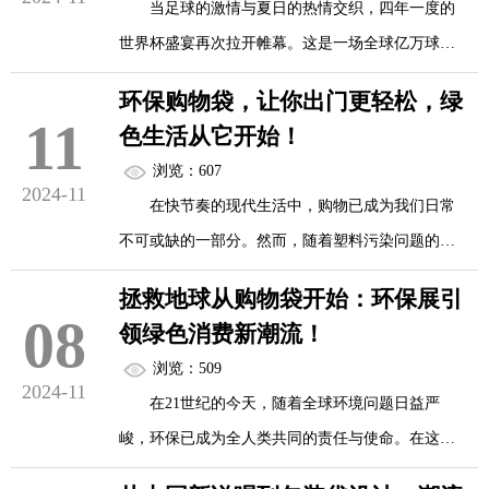
当足球的激情与夏日的热情交织，四年一度的
世界杯盛宴再次拉开帷幕。这是一场全球亿万球迷
翘首以盼的狂欢，是一次跨越国界的友谊与竞技的
环保购物袋，让你出门更轻松，绿
盛宴。在这个充满激情与梦想的舞台上，每个角落
11
色生活从它开始！
都洋溢着对胜利的渴望和对足球的热爱。而在这个
浏览：607
特别的时刻，一款特别的购物袋——世界杯主题购
2024-11
在快节奏的现代生活中，购物已成为我们日常
物袋，将成为你前往现场狂欢的最佳伴侣。
不可或缺的一部分。然而，随着塑料污染问题的日
益严峻，传统的塑料袋已不再是理想的购物伴侣。
拯救地球从购物袋开始：环保展引
环保购物袋，作为一种可持续、可重复使用的购物
08
领绿色消费新潮流！
工具，正逐渐成为绿色生活的新风尚。它不仅能帮
一、世界杯主题购物袋：时尚与激情的碰撞
浏览：509
助我们减轻负担，让出门购物变得更加轻松，更是
2024-11
在21世纪的今天，随着全球环境问题日益严
推动环保行动、守护地球家园的重要一步。
世界杯主题购物袋，以足球为灵感，融合了各
峻，环保已成为全人类共同的责任与使命。在这个
国的文化元素与足球精神，设计独特且富有...
背景下，一场以“绿色消费，从我做起”为主题的环
一、环保购物袋：轻盈便携，轻松出行