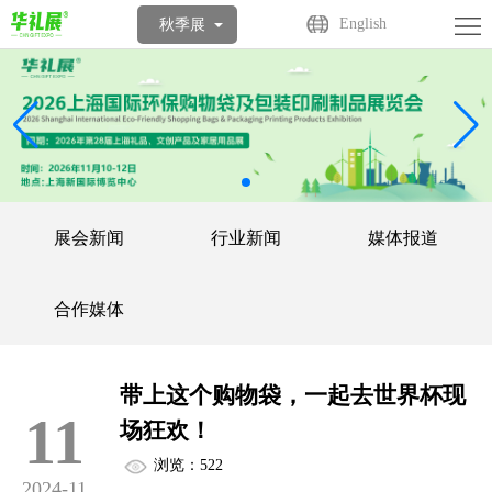
首
English
秋季展
页
关
于
展
展
商
观
会
中
众
活
展会新闻
行业新闻
媒体报道
心
中
动
媒
合作媒体
心
中
体
联
心
中
系
带上这个购物袋，一起去世界杯现
11
心
场狂欢！
我
浏览：522
们
2024-11