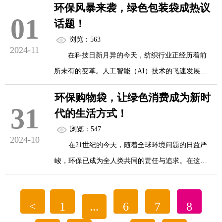
环保风暴来袭，绿色包装袋成热议
品新的生命。例如，...
的环保措施被提上日程，其中，环保购物袋的推广
01
话题！
使用无疑是减少塑料污染的有效手段之一。为了进
环保购物袋：从拒绝到接受
浏览：563
一步提升公众对环保购物袋的认识和接受度，近
2024-11
在科技日新月异的今天，纺织行业正经历着前
日，一场别开生面的“环保购物袋展”在市中心广场
在过去，塑料袋因其轻便、耐用、价格低廉而
所未有的变革。人工智能（AI）技术的飞速发展，
隆重举行，旨在通过展示、互动和教育，让环保成
广受欢迎。然而，随着环保意识的觉醒，人们开始
为纺织品注入了新的活力，催生了智能纺织品这一
为每个人生活中的习惯。
环保购物袋，让绿色消费成为新时
意识到塑料袋对环境的巨大危...
新兴领域。智能纺织品不仅继承了传统纺织品的舒
31
代的生活方式！
适性和美感，更通过融入高科技元素，实现了智能
浏览：547
感知、自动调节、健康监测等多种功能，正逐步成
2024-10
在21世纪的今天，随着全球环境问题的日益严
为纺织界的新宠。
展示：多样性与创意并存
峻，环保已成为全人类共同的责任与追求。在这个
时代背景下，环保购物袋以其独特的环保特性和实
走进环保购物袋展，首先映...
用性，正逐步成为绿色消费的重要象征，引领着一
<
1
...
6
7
8
种全新的生活方式。它不仅是对传统塑料袋的替
一、智能纺织品：纺织与科技的完美融合