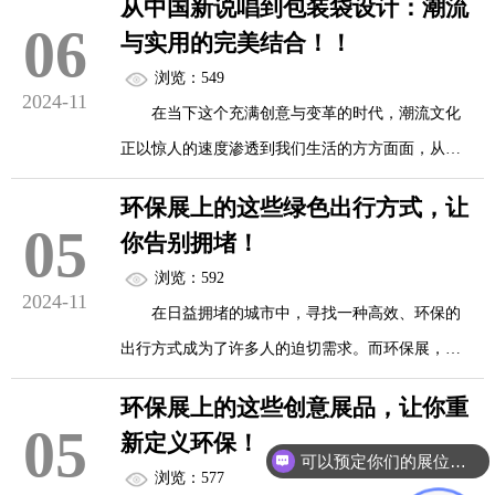
从中国新说唱到包装袋设计：潮流
保展，于近日在某国际会展中心隆重开幕，旨在通
06
与实用的完美结合！！
过展示和推广环保购物袋等绿色产品，引领一场全
环保购物袋通常由天然纤维如棉、麻、竹纤维
浏览：549
新的绿色消费潮流，让每一个微小的行动都成为拯
2024-11
或可降解材料制成，这些材料不仅质地柔软、手感
在当下这个充满创意与变革的时代，潮流文化
救地球的重要力量。
舒适，而且轻便易携...
正以惊人的速度渗透到我们生活的方方面面，从音
乐到时尚，从娱乐到日常用品，无一不展现出其独
环保展上的这些绿色出行方式，让
特的魅力和广泛的影响力。
05
你告别拥堵！
环保展：绿色理念的前沿阵地
浏览：592
2024-11
在日益拥堵的城市中，寻找一种高效、环保的
本次环保展汇集了来自全球的环保企业和创新
出行方式成为了许多人的迫切需求。而环保展，作
而在这场潮流文化的盛宴中，《中国新说唱》
团队，他们带来了各式各样的环保购物袋、可降解
为展示绿色科技与可持续发展理念的重要平台，为
与包装袋设计的跨界融合，无疑为我们提供了一个
环保展上的这些创意展品，让你重
餐具、循环利用产品等，这...
我们带来了一系列令人眼前一亮的绿色出行解决方
05
绝佳的观察视角，展示了潮流与实用如何完美结
新定义环保！
案。从电动滑板车到共享自行车，再到氢能汽车，
可以预定你们的展位吗？
合，共同创造出令人瞩目的新风尚。
浏览：577
这些创新产品不仅让我们看到了绿色出行的广阔前