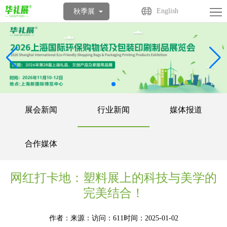
首
English
秋季展
页
关
于
展
展
商
观
会
中
众
活
展会新闻
行业新闻
媒体报道
心
中
动
媒
合作媒体
心
中
体
联
心
中
系
网红打卡地：塑料展上的科技与美学的
完美结合！
心
我
作者：
来源：
访问：611
时间：2025-01-02
们